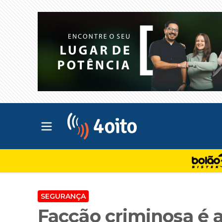
Abrir menu principal
4oito
SEGURANÇA
Facção criminosa é 