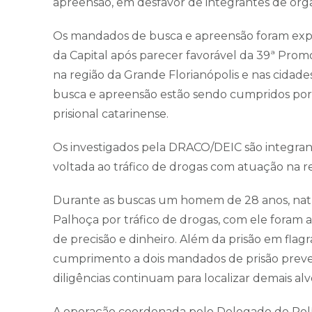
apreensão, em desfavor de integrantes de orga
Os mandados de busca e apreensão foram expe
da Capital após parecer favorável da 39ª Prom
na região da Grande Florianópolis e nas cida
busca e apreensão estão sendo cumpridos por 
prisional catarinense.
Os investigados pela DRACO/DEIC são integran
voltada ao tráfico de drogas com atuação na re
Durante as buscas um homem de 28 anos, natur
Palhoça por tráfico de drogas, com ele foram
de precisão e dinheiro. Além da prisão em flag
cumprimento a dois mandados de prisão preven
diligências continuam para localizar demais alv
A operação coordenada pelo Delegado de Políc