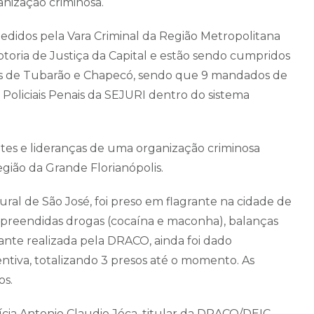
nização criminosa.
didos pela Vara Criminal da Região Metropolitana
otoria de Justiça da Capital e estão sendo cumpridos
des de Tubarão e Chapecó, sendo que 9 mandados de
Policiais Penais da SEJURI dentro do sistema
tes e lideranças de uma organização criminosa
gião da Grande Florianópolis.
al de São José, foi preso em flagrante na cidade de
 apreendidas drogas (cocaína e maconha), balanças
rante realizada pela DRACO, ainda foi dado
tiva, totalizando 3 presos até o momento. As
os.
ia Antonio Claudio Jóca, titular da DRACO/DEIC,