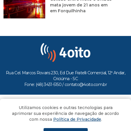
mata jovem de 21 anos em
em Forquilhinha
Rua Cel. Marcos Rovaris 230, Ed Due Fratelli Comercial, 12º Andar,
Criciúma - SC
Fone: (48) 3431-5150 /
contato@4oito.com.br
Copyright © 2026.
Utilizamos cookies e outras tecnologias para
Todos os direitos reservados ao Portal 4oito
aprimorar sua experiência de navegação de acordo
com nossa
Política de Privacidade
.