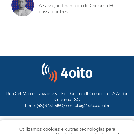
A salvação financeira do Criciúma EC
passa por três...
Rua Cel. Marcos Rovaris 230, Ed Due Fratelli Comercial, 12º Andar,
Criciúma - SC
Fone: (48) 3431-5150 /
contato@4oito.com.br
Copyright © 2026.
Utilizamos cookies e outras tecnologias para
Todos os direitos reservados ao Portal 4oito