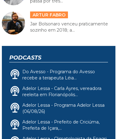
passa por três...
ARTUR FABRO
Jair Bolsonaro venceu praticamente
sozinho em 2018; a...
PODCASTS
Do Avesso - Programa do Avesso
recebe a terapeuta Léia...
Adelor Lessa - Carla Ayres, vereadora
reeleita em Florianópolis...
Adelor Lessa - Programa Adelor Lessa
(06/08/26)
Adelor Lessa - Prefeito de Criciúma,
Prefeita de Içara,...
Adelor Lessa - Climatologista da Epagri,