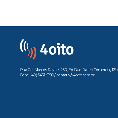
Rua Cel. Marcos Rovaris 230, Ed Due Fratelli Comercial, 12º 
Fone: (48) 3431-5150 /
contato@4oito.com.br