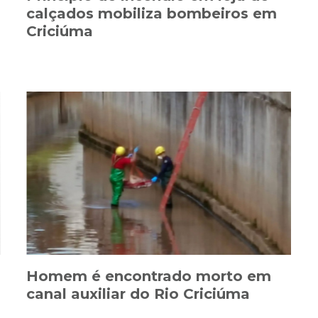
calçados mobiliza bombeiros em
Criciúma
Homem é encontrado morto em
canal auxiliar do Rio Criciúma