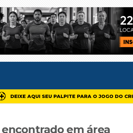
DEIXE AQUI SEU PALPITE PARA O JOGO DO CR
 encontrado em área