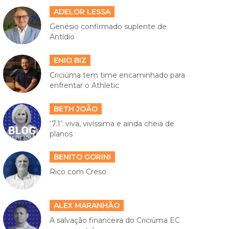
ADELOR LESSA
Genésio confirmado suplente de
Antídio
ENIO BIZ
Criciúma tem time encaminhado para
enfrentar o Athletic
BETH JOÃO
‘7.1’: viva, vivíssima e ainda cheia de
planos
BENITO GORINI
Rico com Creso
ALEX MARANHÃO
A salvação financeira do Criciúma EC