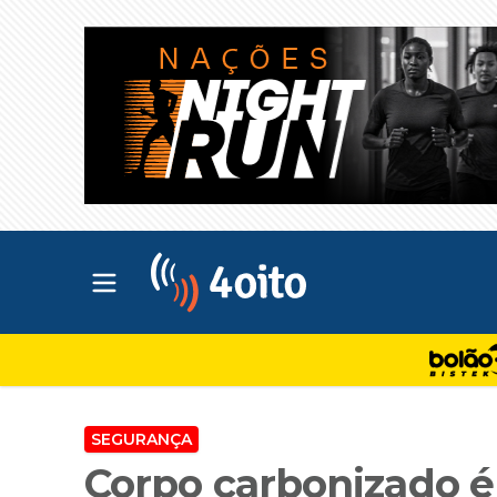
Abrir menu principal
4oito
SEGURANÇA
Corpo carbonizado é