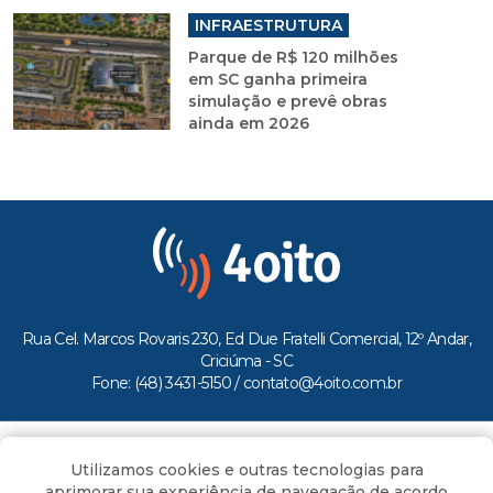
INFRAESTRUTURA
Parque de R$ 120 milhões
em SC ganha primeira
simulação e prevê obras
ainda em 2026
Rua Cel. Marcos Rovaris 230, Ed Due Fratelli Comercial, 12º Andar,
Criciúma - SC
Fone: (48) 3431-5150 /
contato@4oito.com.br
Copyright © 2026.
Utilizamos cookies e outras tecnologias para
Todos os direitos reservados ao Portal 4oito
aprimorar sua experiência de navegação de acordo