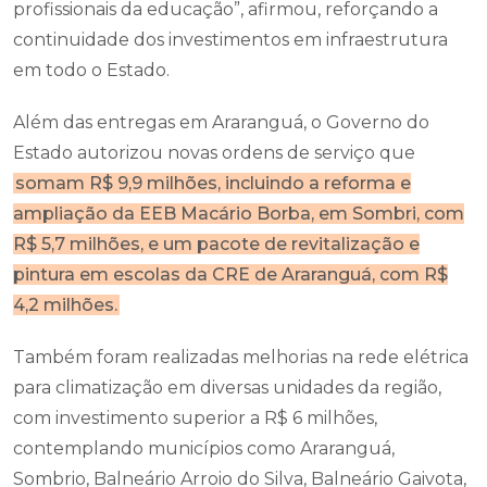
profissionais da educação”, afirmou, reforçando a
continuidade dos investimentos em infraestrutura
em todo o Estado.
Além das entregas em Araranguá, o Governo do
Estado autorizou novas ordens de serviço que
somam R$ 9,9 milhões, incluindo a reforma e
ampliação da EEB Macário Borba, em Sombri, com
R$ 5,7 milhões, e um pacote de revitalização e
pintura em escolas da CRE de Araranguá, com R$
4,2 milhões.
Também foram realizadas melhorias na rede elétrica
para climatização em diversas unidades da região,
com investimento superior a R$ 6 milhões,
contemplando municípios como Araranguá,
Sombrio, Balneário Arroio do Silva, Balneário Gaivota,