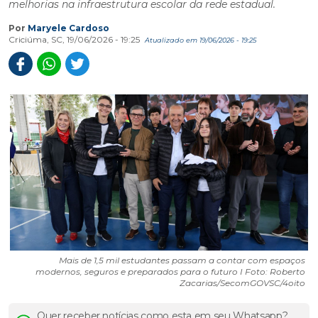
melhorias na infraestrutura escolar da rede estadual.
Por
Maryele Cardoso
Criciúma, SC, 19/06/2026 - 19:25
Atualizado em 19/06/2026 - 19:25
Mais de 1,5 mil estudantes passam a contar com espaços
modernos, seguros e preparados para o futuro I Foto: Roberto
Zacarias/SecomGOVSC/4oito
Quer receber notícias como esta em seu Whatsapp?