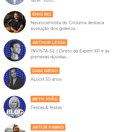
fazer "voto...
ENIO BIZ
Neurocientista do Criciúma destaca
evolução dos goleiros...
ARTHUR LESSA
INVISTA-SE | Direto da Expert XP e as
primeiras dúvidas...
DANI NIERO
Açocril 30 anos
BETH JOÃO
Festas & festas
ARTUR FABRO