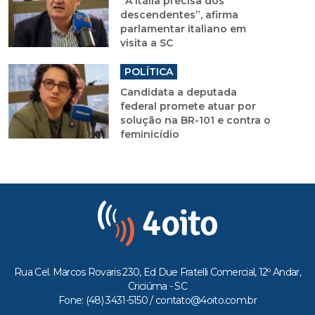
“A Itália precisa dos
descendentes”, afirma
parlamentar italiano em
visita a SC
POLÍTICA
Candidata a deputada
federal promete atuar por
solução na BR-101 e contra o
feminicídio
Rua Cel. Marcos Rovaris 230, Ed Due Fratelli Comercial, 12º Andar,
Criciúma - SC
Fone: (48) 3431-5150 /
contato@4oito.com.br