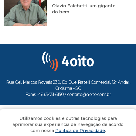
Olavio Falchetti, um gigante
do bem
Rua Cel. Marcos Rovaris 230, Ed Due Fratelli Comercial, 12º Andar,
Criciúma - SC
Fone: (48) 3431-5150 /
contato@4oito.com.br
Copyright © 2026.
Utilizamos cookies e outras tecnologias para
Todos os direitos reservados ao Portal 4oito
aprimorar sua experiência de navegação de acordo
com nossa
Política de Privacidade
.