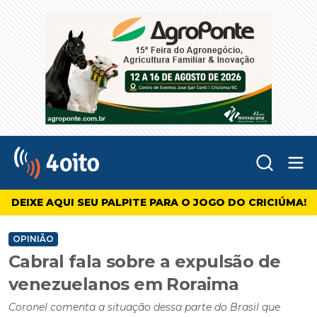
Abr
4oito
DEIXE AQUI SEU PALPITE PARA O JOGO DO CRICIÚMA!
OPINIÃO
Cabral fala sobre a expulsão de
venezuelanos em Roraima
Coronel comenta a situação dessa parte do Brasil que