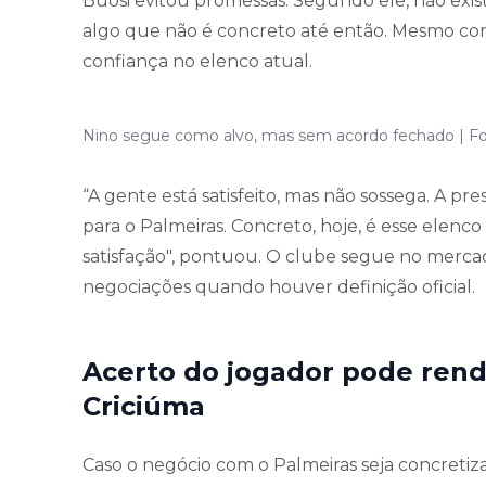
Buosi evitou promessas. Segundo ele, não exi
algo que não é concreto até então.
Mesmo com 
confiança no elenco atual.
Nino segue como alvo, mas sem acordo fechado | Fo
“A gente está satisfeito, mas não sossega. A pr
para o Palmeiras. Concreto, hoje, é esse elenc
satisfação", pontuou. O clube segue no merca
negociações quando houver definição oficial.
Acerto do jogador pode rend
Criciúma
Caso o negócio com o Palmeiras seja concretiz