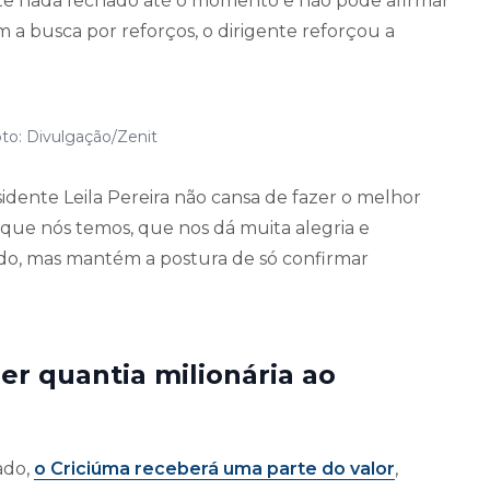
ste nada fechado até o momento e não pode afirmar
a busca por reforços, o dirigente reforçou a
to: Divulgação/Zenit
esidente Leila Pereira não cansa de fazer o melhor
o que nós temos, que nos dá muita alegria e
do, mas mantém a postura de só confirmar
er quantia milionária ao
ado,
o Criciúma receberá uma parte do valor
,