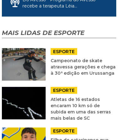
recebe a terapeuta Léia...
MAIS LIDAS DE ESPORTE
ESPORTE
Campeonato de skate
atravessa gerações e chega
à 30ª edição em Urussanga
ESPORTE
Atletas de 16 estados
encaram 10 km só de
subida em uma das serras
mais belas de SC
ESPORTE
Filho de catarinense que