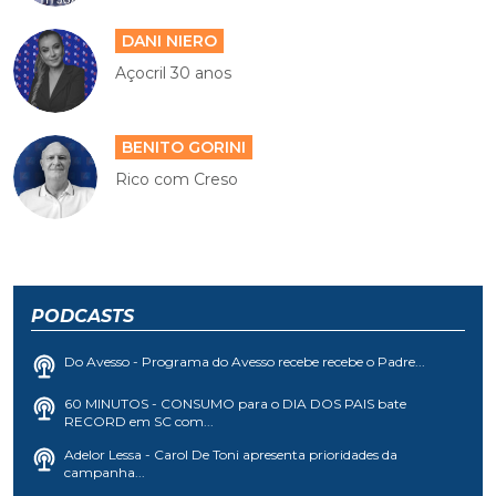
DANI NIERO
Açocril 30 anos
BENITO GORINI
Rico com Creso
PODCASTS
Do Avesso - Programa do Avesso recebe recebe o Padre...
60 MINUTOS - CONSUMO para o DIA DOS PAIS bate
RECORD em SC com...
Adelor Lessa - Carol De Toni apresenta prioridades da
campanha...