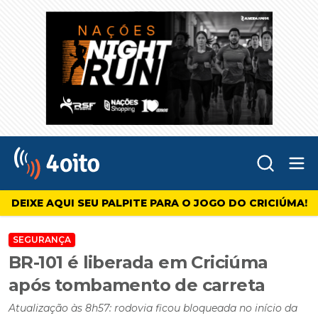
Abr
4oito
DEIXE AQUI SEU PALPITE PARA O JOGO DO CRICIÚMA!
SEGURANÇA
BR-101 é liberada em Criciúma
após tombamento de carreta
Atualização às 8h57: rodovia ficou bloqueada no início da