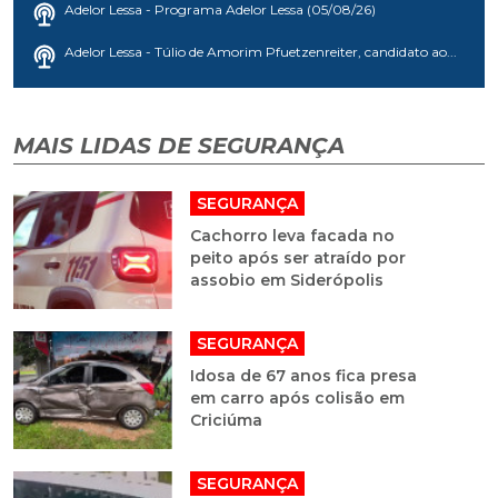
Adelor Lessa - Programa Adelor Lessa (05/08/26)
Adelor Lessa - Túlio de Amorim Pfuetzenreiter, candidato ao...
MAIS LIDAS DE SEGURANÇA
SEGURANÇA
Cachorro leva facada no
peito após ser atraído por
assobio em Siderópolis
SEGURANÇA
Idosa de 67 anos fica presa
em carro após colisão em
Criciúma
SEGURANÇA