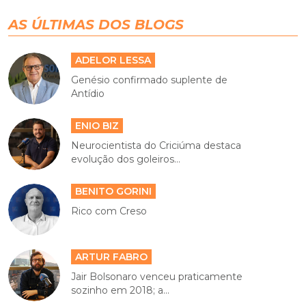
ADELOR LESSA
Genésio confirmado suplente de
Antídio
ENIO BIZ
Neurocientista do Criciúma destaca
evolução dos goleiros...
BENITO GORINI
Rico com Creso
ARTUR FABRO
Jair Bolsonaro venceu praticamente
sozinho em 2018; a...
RENATO MATOS
A princesa transplantada