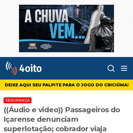
Abr
4oito
DEIXE AQUI SEU PALPITE PARA O JOGO DO CRICIÚMA!
SEGURANÇA
((Áudio e video)) Passageiros do
Içarense denunciam
superlotação; cobrador viaja
pendurado
Passageiros relatam até 150 pessoas dentro do ônibus