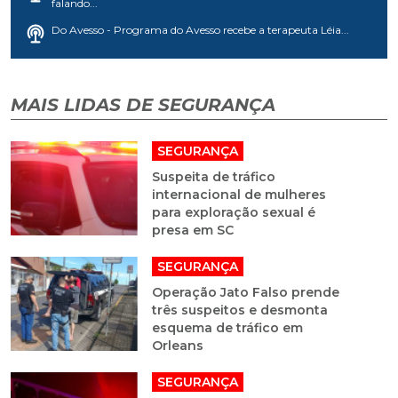
MAIS LIDAS DE SEGURANÇA
SEGURANÇA
Suspeita de tráfico
internacional de mulheres
para exploração sexual é
presa em SC
SEGURANÇA
Operação Jato Falso prende
três suspeitos e desmonta
esquema de tráfico em
Orleans
SEGURANÇA
Colisão entre moto e ônibus
mata jovem de 21 anos em
em Forquilhinha