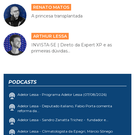
ARTHUR LESSA
INVISTA-SE | Direto da Expert XP e as
primeiras dúvidas...
PODCASTS
Adelor Lessa - Programa Adelor Lessa (07/08/2026)
Adelor Lessa - Deputado italiano, Fabio Porta comenta
reforma da...
Adelor Lessa - Sandro Zanatta Trichez - fundador e...
Adelor Lessa - Climatologista da Epagri, Márcio Sônego
falando...
Do Avesso - Programa do Avesso recebe a terapeuta Léia...