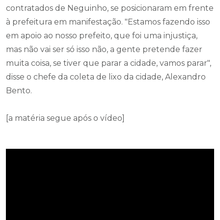
contratados de Neguinho, se posicionaram em frente
à prefeitura em manifestação. "Estamos fazendo isso
em apoio ao nosso prefeito, que foi uma injustiça,
mas não vai ser só isso não, a gente pretende fazer
muita coisa, se tiver que parar a cidade, vamos parar",
disse o chefe da coleta de lixo da cidade, Alexandro
Bento.
[a matéria segue após o vídeo]