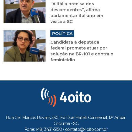
“A Itália precisa dos
descendentes”, afirma
parlamentar italiano em
visita a SC
POLÍTICA
Candidata a deputada
federal promete atuar por
solução na BR-101 e contra o
feminicídio
Rua Cel. Marcos Rovaris 230, Ed Due Fratelli Comercial, 12º Andar,
Criciúma - SC
Fone: (48) 3431-5150 /
contato@4oito.com.br