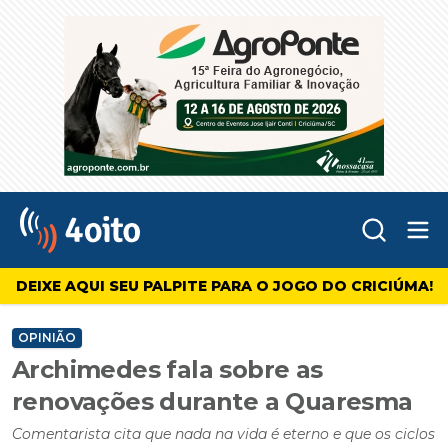
Abr
4oito
DEIXE AQUI SEU PALPITE PARA O JOGO DO CRICIÚMA!
OPINIÃO
Archimedes fala sobre as
renovações durante a Quaresma
Comentarista cita que nada na vida é eterno e que os ciclos