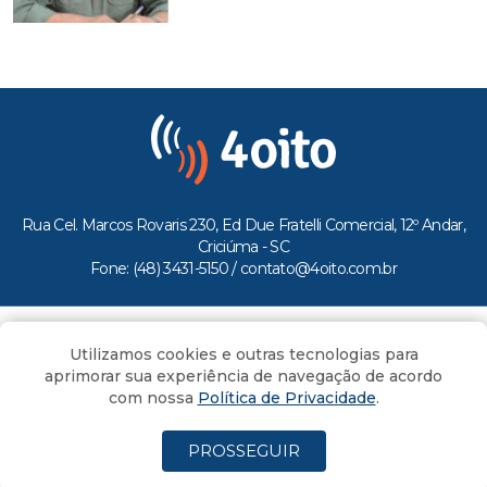
Rua Cel. Marcos Rovaris 230, Ed Due Fratelli Comercial, 12º Andar,
Criciúma - SC
Fone: (48) 3431-5150 /
contato@4oito.com.br
Copyright © 2026.
Utilizamos cookies e outras tecnologias para
Todos os direitos reservados ao Portal 4oito
aprimorar sua experiência de navegação de acordo
com nossa
Política de Privacidade
.
PROSSEGUIR