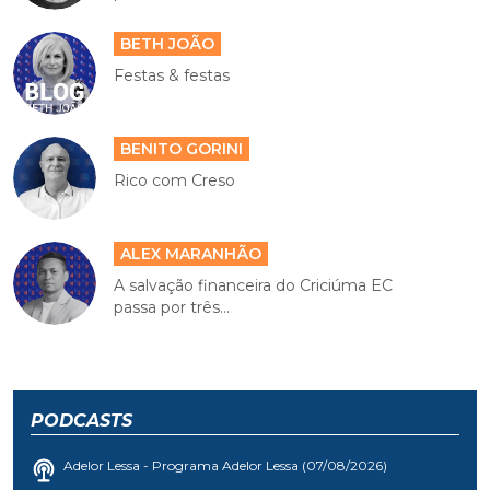
BETH JOÃO
Festas & festas
BENITO GORINI
Rico com Creso
ALEX MARANHÃO
A salvação financeira do Criciúma EC
passa por três...
PODCASTS
Adelor Lessa - Programa Adelor Lessa (07/08/2026)