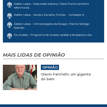
Adelor Lessa - Deputado italiano, Fabio Porta comenta
reforma da...
Adelor Lessa - Sandro Zanatta Trichez - fundador e...
Adelor Lessa - Climatologista da Epagri, Márcio Sônego
falando...
Do Avesso - Programa do Avesso recebe a terapeuta Léia...
MAIS LIDAS DE OPINIÃO
OPINIÃO
Olavio Falchetti, um gigante
do bem