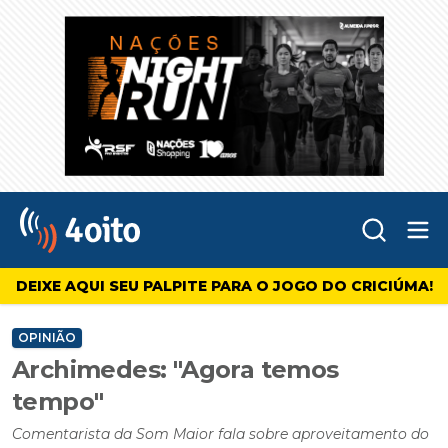
Abr
4oito
DEIXE AQUI SEU PALPITE PARA O JOGO DO CRICIÚMA!
OPINIÃO
Archimedes: "Agora temos
tempo"
Comentarista da Som Maior fala sobre aproveitamento do