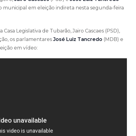
 municipal em eleição indireta nesta segunda-feira
Casa Legislativa de Tubarão, Jairo Cascaes (PSD),
ção, os parlamentares
José Luiz Tancredo
(MDB) e
eição em vídeo: