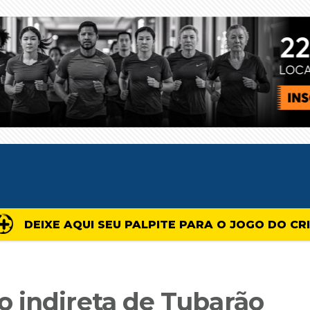
DEIXE AQUI SEU PALPITE PARA O JOGO DO CR
 indireta de Tubarão