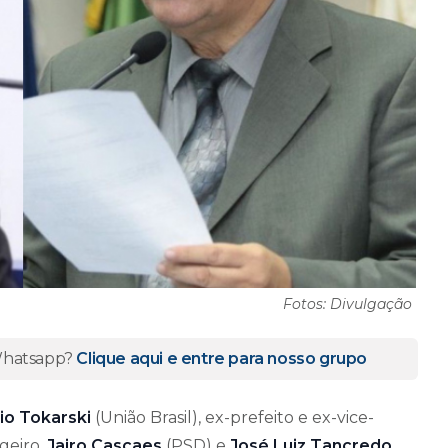
Fotos: Divulgação
 Whatsapp?
Clique aqui e entre para nosso grupo
io Tokarski
(União Brasil), ex-prefeito e ex-vice-
geiro,
Jairo Cascaes
(PSD) e
José Luiz Tancredo