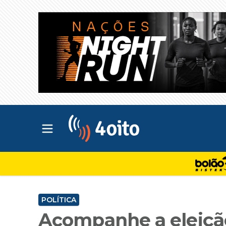
Abrir menu principal
4oito
POLÍTICA
Acompanhe a eleição