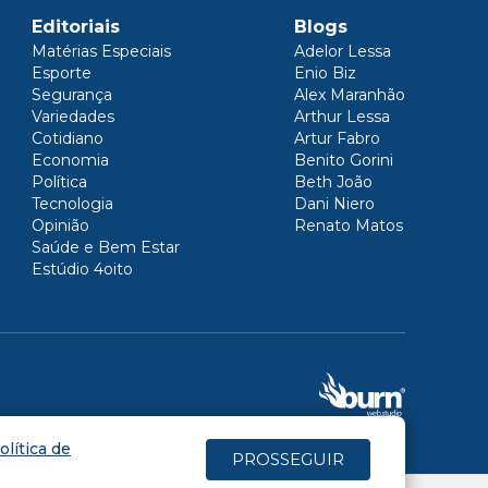
Editoriais
Blogs
Matérias Especiais
Adelor Lessa
Esporte
Enio Biz
Segurança
Alex Maranhão
Variedades
Arthur Lessa
Cotidiano
Artur Fabro
Economia
Benito Gorini
Política
Beth João
Tecnologia
Dani Niero
Opinião
Renato Matos
Saúde e Bem Estar
Estúdio 4oito
olítica de
PROSSEGUIR