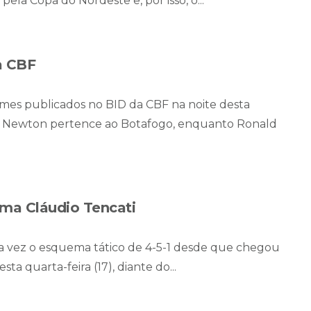
ela Copa do Nordeste e, por isso, o...
a CBF
omes publicados no BID da CBF na noite desta
mo. Newton pertence ao Botafogo, enquanto Ronald
rma Cláudio Tencati
ira vez o esquema tático de 4-5-1 desde que chegou
ta quarta-feira (17), diante do...