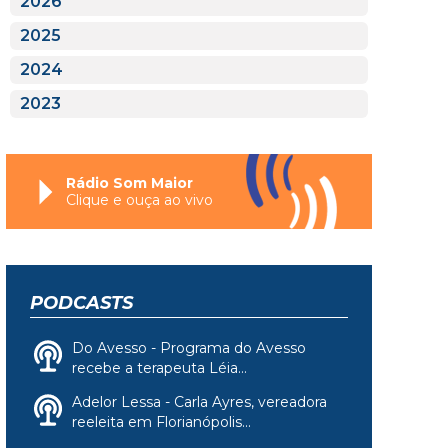
2026
2025
2024
2023
Rádio Som Maior
Clique e ouça ao vivo
PODCASTS
Do Avesso - Programa do Avesso
recebe a terapeuta Léia...
Adelor Lessa - Carla Ayres, vereadora
reeleita em Florianópolis...