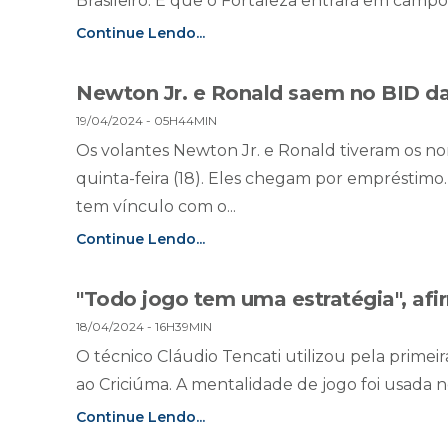
Brasileiro. É que o Fortaleza entrará em campo p
Continue Lendo...
Newton Jr. e Ronald saem no BID d
19/04/2024 - 05H44MIN
Os volantes Newton Jr. e Ronald tiveram os n
quinta-feira (18). Eles chegam por emprésti
tem vínculo com o...
Continue Lendo...
"Todo jogo tem uma estratégia", afi
18/04/2024 - 16H39MIN
O técnico Cláudio Tencati utilizou pela prime
ao Criciúma. A mentalidade de jogo foi usada nes
Continue Lendo...