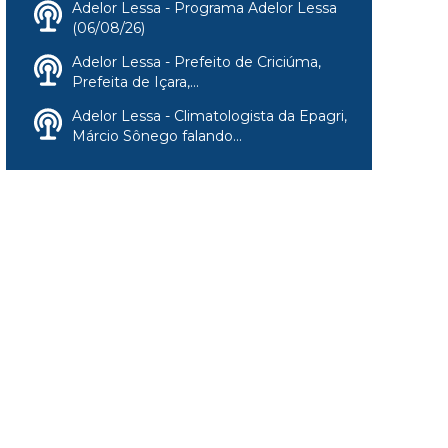
Adelor Lessa - Programa Adelor Lessa
(06/08/26)
Adelor Lessa - Prefeito de Criciúma,
Prefeita de Içara,...
Adelor Lessa - Climatologista da Epagri,
Márcio Sônego falando...