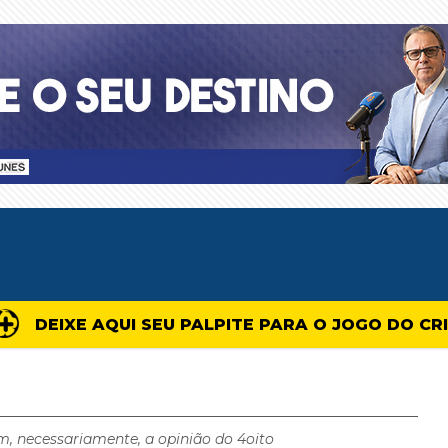
DEIXE AQUI SEU PALPITE PARA O JOGO DO CR
m, necessariamente, a opinião do 4oito