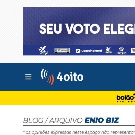
Abrir menu principal
4oito
BLOG / ARQUIVO
ENIO BIZ
* as opiniões expressas neste espaço não representa