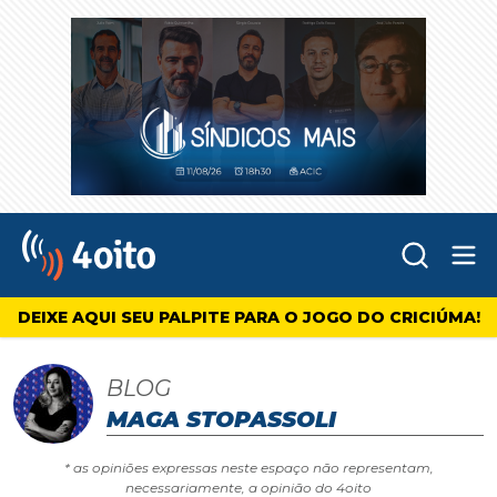
Abr
4oito
DEIXE AQUI SEU PALPITE PARA O JOGO DO CRICIÚMA!
BLOG
MAGA STOPASSOLI
* as opiniões expressas neste espaço não representam,
necessariamente, a opinião do 4oito