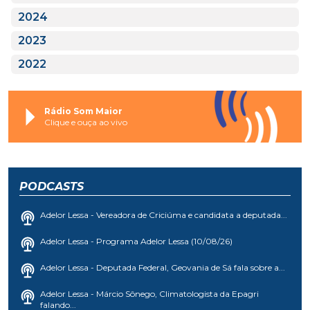
2024
2023
2022
Rádio Som Maior
Clique e ouça ao vivo
PODCASTS
Adelor Lessa - Vereadora de Criciúma e candidata a deputada...
Adelor Lessa - Programa Adelor Lessa (10/08/26)
Adelor Lessa - Deputada Federal, Geovania de Sá fala sobre a...
Adelor Lessa - Márcio Sônego, Climatologista da Epagri
falando...