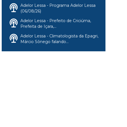
Adelor Lessa - Programa Adelor Lessa
(06/08/26)
Adelor Lessa - Prefeito de Criciúma,
Prefeita de Içara,...
Adelor Lessa - Climatologista da Epagri,
Márcio Sônego falando...