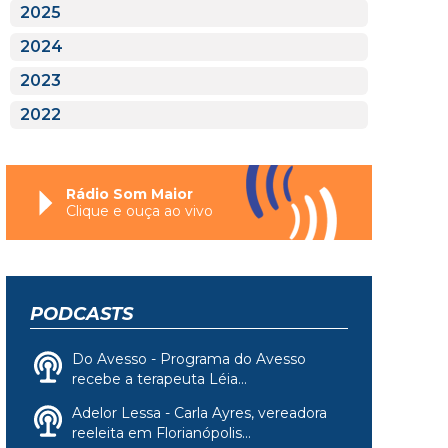
2025
2024
2023
2022
Rádio Som Maior
Clique e ouça ao vivo
PODCASTS
Do Avesso - Programa do Avesso
recebe a terapeuta Léia...
Adelor Lessa - Carla Ayres, vereadora
reeleita em Florianópolis...