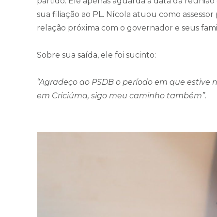
partido. Ele apenas aguarda a data da reuniã
sua filiação ao PL. Nícola atuou como assesso
relação próxima com o governador e seus famil
Sobre sua saída, ele foi sucinto:
“Agradeço ao PSDB o período em que estive
em Criciúma, sigo meu caminho também”.