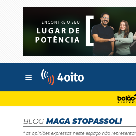
Abrir menu principal
4oito
BLOG
MAGA STOPASSOLI
* as opiniões expressas neste espaço não representa