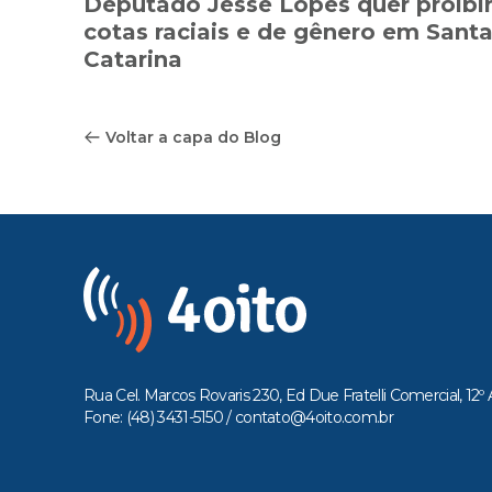
Deputado Jessé Lopes quer proibi
cotas raciais e de gênero em Sant
Catarina
Voltar a capa do Blog
Rua Cel. Marcos Rovaris 230, Ed Due Fratelli Comercial, 12º 
Fone: (48) 3431-5150 /
contato@4oito.com.br