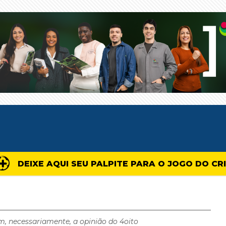
DEIXE AQUI SEU PALPITE PARA O JOGO DO CR
m, necessariamente, a opinião do 4oito