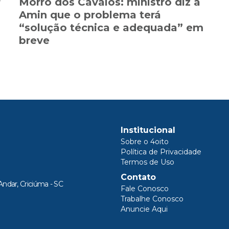
r
Morro dos Cavalos: ministro diz a
a
Amin que o problema terá
“solução técnica e adequada” em
breve
Institucional
Sobre o 4oito
Política de Privacidade
Termos de Uso
Contato
Andar, Criciúma - SC
Fale Conosco
Trabalhe Conosco
Anuncie Aqui