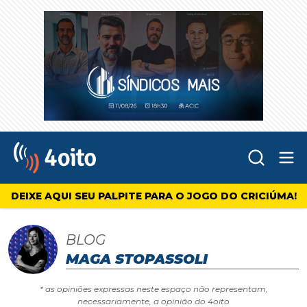
Abr
4oito
DEIXE AQUI SEU PALPITE PARA O JOGO DO CRICIÚMA!
BLOG
MAGA STOPASSOLI
* as opiniões expressas neste espaço não representam,
necessariamente, a opinião do 4oito