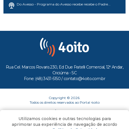
Adelor Lessa - Climatologista da Epagri, Márcio Sônego
falando...
Do Avesso - Programa do Avesso recebe recebe o Padre...
Rua Cel. Marcos Rovaris 230, Ed Due Fratelli Comercial, 12º Andar,
Criciúma - SC
Fone: (48) 3431-5150 /
contato@4oito.com.br
Copyright © 2026.
Utilizamos cookies e outras tecnologias para
Todos os direitos reservados ao Portal 4oito
aprimorar sua experiência de navegação de acordo