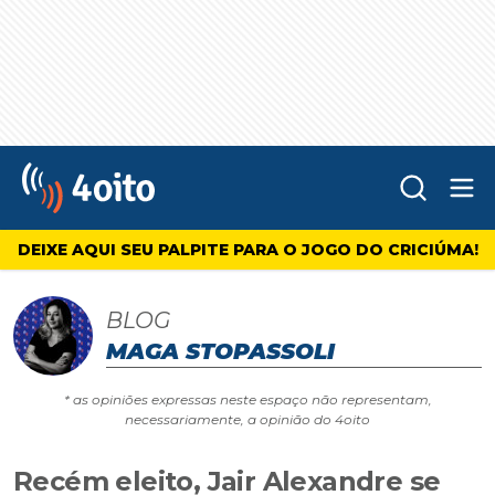
Abr
4oito
DEIXE AQUI SEU PALPITE PARA O JOGO DO CRICIÚMA!
BLOG
MAGA STOPASSOLI
* as opiniões expressas neste espaço não representam,
necessariamente, a opinião do 4oito