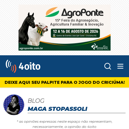
Abr
4oito
DEIXE AQUI SEU PALPITE PARA O JOGO DO CRICIÚMA!
BLOG
MAGA STOPASSOLI
* as opiniões expressas neste espaço não representam,
necessariamente, a opinião do 4oito