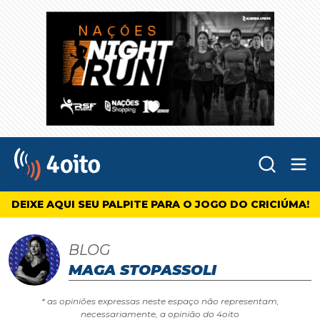
Abr
4oito
DEIXE AQUI SEU PALPITE PARA O JOGO DO CRICIÚMA!
BLOG
MAGA STOPASSOLI
* as opiniões expressas neste espaço não representam,
necessariamente, a opinião do 4oito