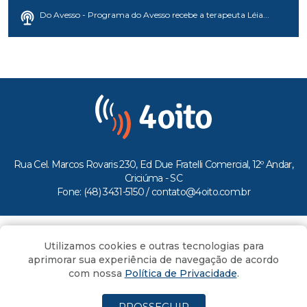
Do Avesso - Programa do Avesso recebe a terapeuta Léia...
Rua Cel. Marcos Rovaris 230, Ed Due Fratelli Comercial, 12º Andar,
Criciúma - SC
Fone: (48) 3431-5150 /
contato@4oito.com.br
Copyright © 2026.
Utilizamos cookies e outras tecnologias para
Todos os direitos reservados ao Portal 4oito
aprimorar sua experiência de navegação de acordo
com nossa
Política de Privacidade
.
PROSSEGUIR