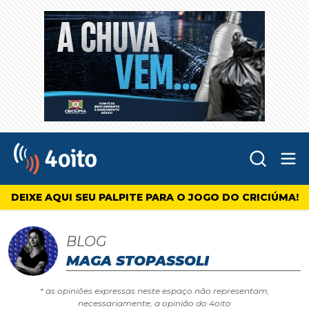
Abr
4oito
DEIXE AQUI SEU PALPITE PARA O JOGO DO CRICIÚMA!
BLOG
MAGA STOPASSOLI
* as opiniões expressas neste espaço não representam,
necessariamente, a opinião do 4oito