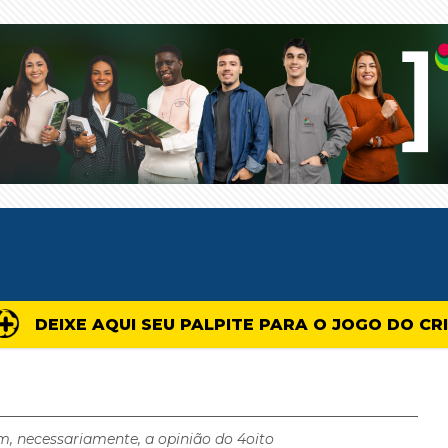
DEIXE AQUI SEU PALPITE PARA O JOGO DO CR
m, necessariamente, a opinião do 4oito