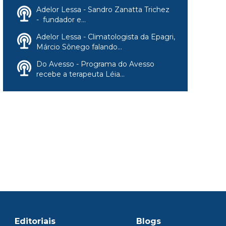
Adelor Lessa - Sandro Zanatta Trichez
- fundador e...
Adelor Lessa - Climatologista da Epagri,
Márcio Sônego falando...
Do Avesso - Programa do Avesso
recebe a terapeuta Léia...
Editoriais
Blogs