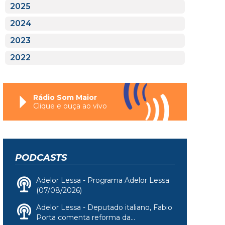
2025
2024
2023
2022
Rádio Som Maior
Clique e ouça ao vivo
PODCASTS
Adelor Lessa - Programa Adelor Lessa
(07/08/2026)
Adelor Lessa - Deputado italiano, Fabio
Porta comenta reforma da...