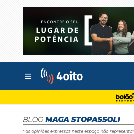
Abrir menu principal
4oito
BLOG
MAGA STOPASSOLI
* as opiniões expressas neste espaço não representa