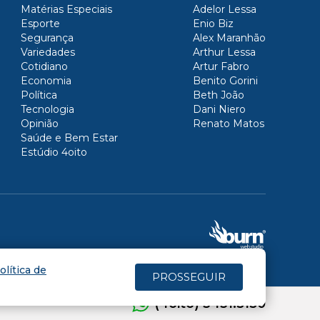
Matérias Especiais
Adelor Lessa
Esporte
Enio Biz
Segurança
Alex Maranhão
Variedades
Arthur Lessa
Cotidiano
Artur Fabro
Economia
Benito Gorini
Política
Beth João
Tecnologia
Dani Niero
Opinião
Renato Matos
Saúde e Bem Estar
Estúdio 4oito
olítica de
PROSSEGUIR
(4oito) 3431.5150