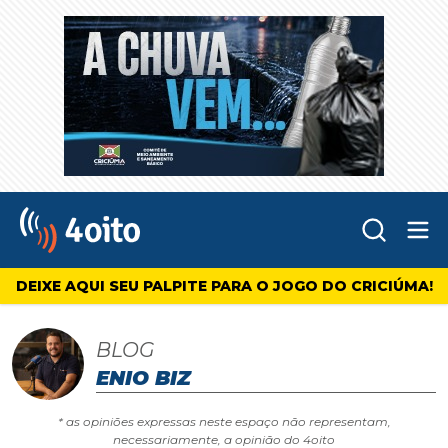
Abr
4oito
DEIXE AQUI SEU PALPITE PARA O JOGO DO CRICIÚMA!
BLOG
ENIO BIZ
* as opiniões expressas neste espaço não representam,
necessariamente, a opinião do 4oito