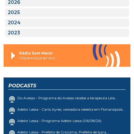
2026
2025
2024
2023
Rádio Som Maior
Clique e ouça ao vivo
PODCASTS
Do Avesso - Programa do Avesso recebe a terapeuta Léia...
Adelor Lessa - Carla Ayres, vereadora reeleita em Florianópolis...
Adelor Lessa - Programa Adelor Lessa (06/08/26)
Adelor Lessa - Prefeito de Criciúma, Prefeita de Içara,...