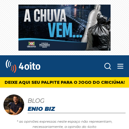
Abr
4oito
DEIXE AQUI SEU PALPITE PARA O JOGO DO CRICIÚMA!
BLOG
ENIO BIZ
* as opiniões expressas neste espaço não representam,
necessariamente, a opinião do 4oito