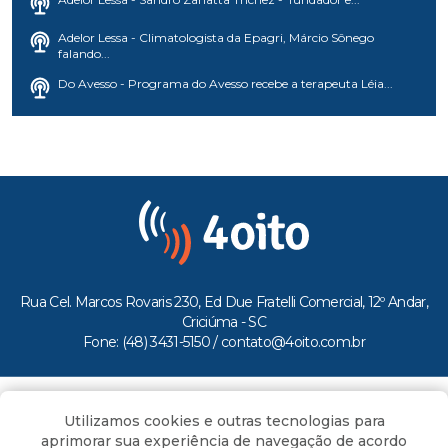
Adelor Lessa - Climatologista da Epagri, Márcio Sônego
falando...
Do Avesso - Programa do Avesso recebe a terapeuta Léia...
Rua Cel. Marcos Rovaris 230, Ed Due Fratelli Comercial, 12º Andar,
Criciúma - SC
Fone: (48) 3431-5150 /
contato@4oito.com.br
Copyright © 2026.
Utilizamos cookies e outras tecnologias para
Todos os direitos reservados ao Portal 4oito
aprimorar sua experiência de navegação de acordo