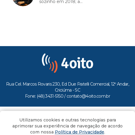
sozinho em 2018; a...
Rua Cel. Marcos Rovaris 230, Ed Due Fratelli Comercial, 12º Andar,
Criciúma - SC
Fone: (48) 3431-5150 /
contato@4oito.com.br
Copyright © 2026.
Utilizamos cookies e outras tecnologias para
Todos os direitos reservados ao Portal 4oito
aprimorar sua experiência de navegação de acordo
com nossa
Política de Privacidade
.