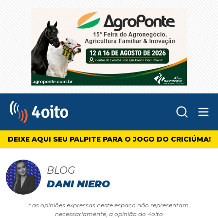
Abr
4oito
DEIXE AQUI SEU PALPITE PARA O JOGO DO CRICIÚMA!
BLOG
DANI NIERO
* as opiniões expressas neste espaço não representam,
necessariamente, a opinião do 4oito