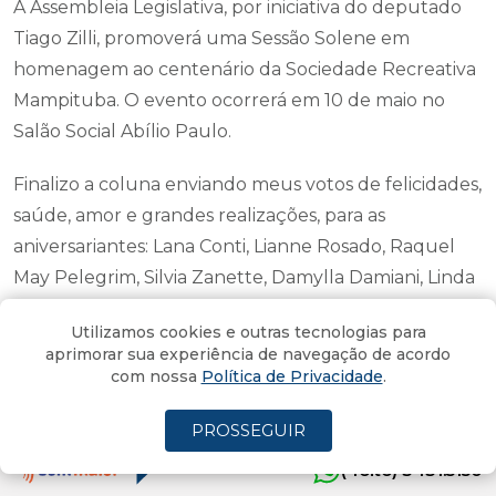
A Assembleia Legislativa, por iniciativa do deputado
Tiago Zilli, promoverá uma Sessão Solene em
homenagem ao centenário da Sociedade Recreativa
Mampituba. O evento ocorrerá em 10 de maio no
Salão Social Abílio Paulo.
Finalizo a coluna enviando meus votos de felicidades,
saúde, amor e grandes realizações, para as
aniversariantes: Lana Conti, Lianne Rosado, Raquel
May Pelegrim, Silvia Zanette, Damylla Damiani, Linda
Freitas, Ju Rodrigues, Fernanda Pescador, Mariana
Utilizamos cookies e outras tecnologias para
Aléssio, Ginha Martins, Gabi Recco, além de, Max
aprimorar sua experiência de navegação de acordo
Oliveira, Jorge Zanatta e Paulo Monteiro.
com nossa
Política de Privacidade
.
Reflexão:
"Não há nada que não se consiga com a
PROSSEGUIR
força de vontade, a bondade e, principalmente, com
(4oito) 3431.5150
o amor" (Cícero)