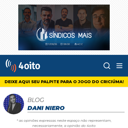
Abr
4oito
DEIXE AQUI SEU PALPITE PARA O JOGO DO CRICIÚMA!
BLOG
DANI NIERO
* as opiniões expressas neste espaço não representam,
necessariamente, a opinião do 4oito