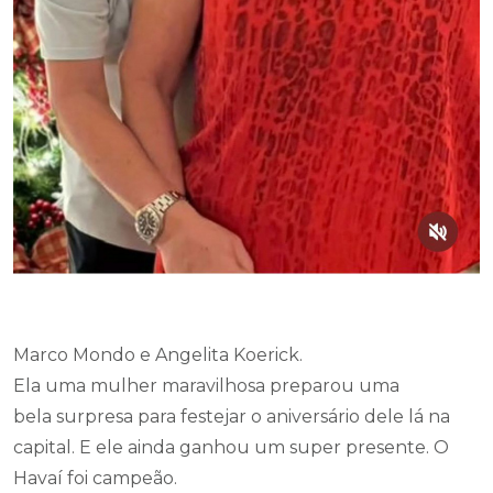
Marco Mondo e Angelita Koerick.
Ela uma mulher maravilhosa preparou uma
bela surpresa para festejar o aniversário dele lá na
capital. E ele ainda ganhou um super presente. O
Havaí foi campeão.