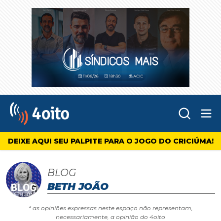
Abr
4oito
DEIXE AQUI SEU PALPITE PARA O JOGO DO CRICIÚMA!
BLOG
BETH JOÃO
* as opiniões expressas neste espaço não representam,
necessariamente, a opinião do 4oito