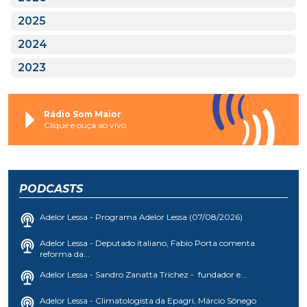
2025
2024
2023
Rádio Som Maior
Clique e ouça ao vivo
PODCASTS
Adelor Lessa - Programa Adelor Lessa (07/08/2026)
Adelor Lessa - Deputado italiano, Fabio Porta comenta
reforma da...
Adelor Lessa - Sandro Zanatta Trichez - fundador e...
Adelor Lessa - Climatologista da Epagri, Márcio Sônego