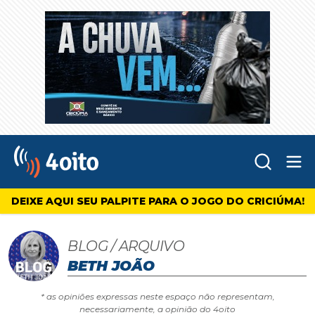
Abr
4oito
DEIXE AQUI SEU PALPITE PARA O JOGO DO CRICIÚMA!
BLOG / ARQUIVO
BETH JOÃO
* as opiniões expressas neste espaço não representam,
necessariamente, a opinião do 4oito