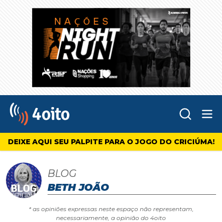
Abr
4oito
DEIXE AQUI SEU PALPITE PARA O JOGO DO CRICIÚMA!
BLOG
BETH JOÃO
* as opiniões expressas neste espaço não representam,
necessariamente, a opinião do 4oito
A FESTA