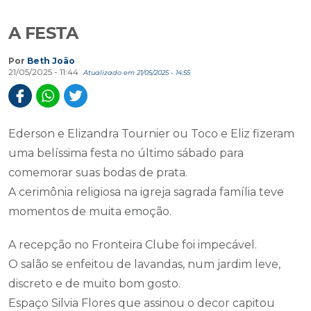
Por
Beth João
21/05/2025 - 11:44
Atualizado em 21/05/2025 - 14:55
Ederson e Elizandra Tournier ou Toco e Eliz fizeram
uma belíssima festa no último sábado para
comemorar suas bodas de prata.
A cerimônia religiosa na igreja sagrada família teve
momentos de muita emoção.
A recepção no Fronteira Clube foi impecável.
O salão se enfeitou de lavandas, num jardim leve,
discreto e de muito bom gosto.
Espaço Silvia Flores que assinou o decor capitou
muito bem a e essência do casal.
A gastronomia do chefe Saimon Novack sempre