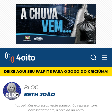
Abr
4oito
DEIXE AQUI SEU PALPITE PARA O JOGO DO CRICIÚMA!
BLOG
BETH JOÃO
* as opiniões expressas neste espaço não representam,
necessariamente, a opinião do 4oito