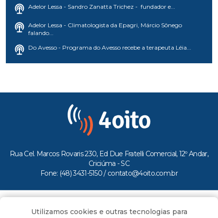
Adelor Lessa - Sandro Zanatta Trichez - fundador e...
Adelor Lessa - Climatologista da Epagri, Márcio Sônego
falando...
Do Avesso - Programa do Avesso recebe a terapeuta Léia...
Rua Cel. Marcos Rovaris 230, Ed Due Fratelli Comercial, 12º Andar,
Criciúma - SC
Fone: (48) 3431-5150 /
contato@4oito.com.br
Copyright © 2026.
Utilizamos cookies e outras tecnologias para
Todos os direitos reservados ao Portal 4oito