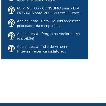
recebe recebe o Padre...
60 MINUTOS - CONSUMO para o DIA
DOS PAIS bate RECORD em SC com...
Adelor Lessa - Carol De Toni apresenta
prioridades da campanha...
Adelor Lessa - Programa Adelor Lessa
(05/08/26)
Adelor Lessa - Túlio de Amorim
Pfuetzenreiter, candidato ao...