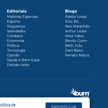
Editoriais
Blogs
Matérias Especiais
Adelor Lessa
Esporte
Enio Biz
Segurança
Alex Maranhão
Variedades
Arthur Lessa
Cotidiano
Artur Fabro
Economia
Benito Gorini
Política
Beth João
Tecnologia
Dani Niero
Opinião
Renato Matos
Saúde e Bem Estar
Estúdio 4oito
olítica de
PROSSEGUIR