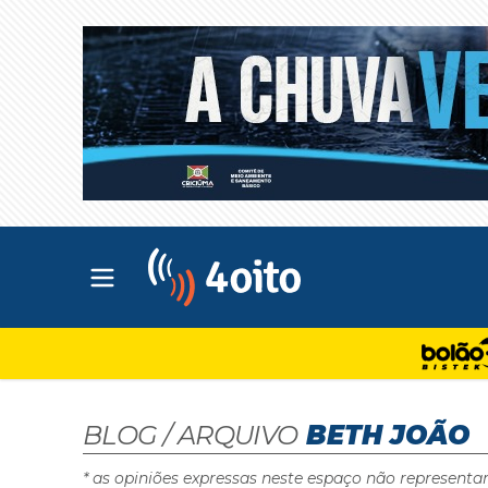
Abrir menu principal
4oito
BLOG / ARQUIVO
BETH JOÃO
* as opiniões expressas neste espaço não representa