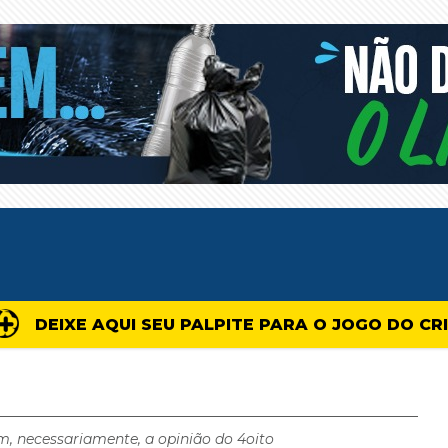
DEIXE AQUI SEU PALPITE PARA O JOGO DO CR
m, necessariamente, a opinião do 4oito