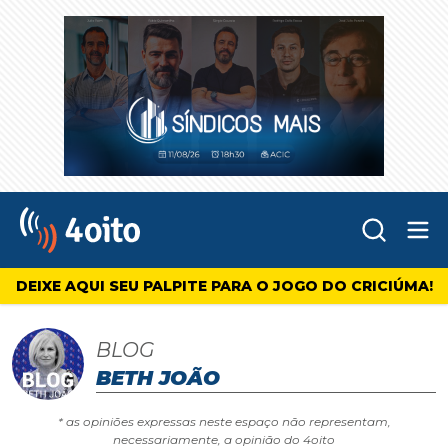
Abr
4oito
DEIXE AQUI SEU PALPITE PARA O JOGO DO CRICIÚMA!
BLOG
BETH JOÃO
* as opiniões expressas neste espaço não representam,
necessariamente, a opinião do 4oito