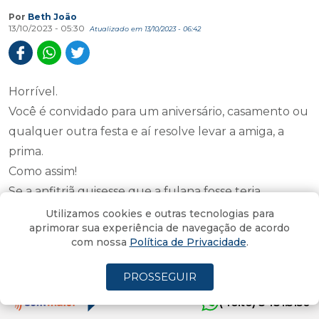
Por
Beth João
13/10/2023 - 05:30
Atualizado em 13/10/2023 - 06:42
Horrível.
Você é convidado para um aniversário, casamento ou
qualquer outra festa e aí resolve levar a amiga, a
prima.
Como assim!
Se a anfitriã quisesse que a fulana fosse teria
convidado, certo.
Utilizamos cookies e outras tecnologias para
aprimorar sua experiência de navegação de acordo
Aí chega e fala:
com nossa
Política de Privacidade
.
“Trouxe a minha amiga, tudo bem né?”.
Não. Não está nada bem.
PROSSEGUIR
Imagina você contratar um buffet para X pessoas e
(4oito) 3431.5150
vem Y porque o convidado resolveu convidar.