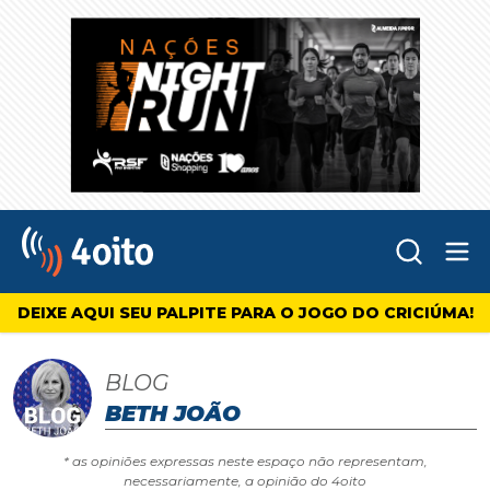
Abr
4oito
DEIXE AQUI SEU PALPITE PARA O JOGO DO CRICIÚMA!
BLOG
BETH JOÃO
* as opiniões expressas neste espaço não representam,
necessariamente, a opinião do 4oito