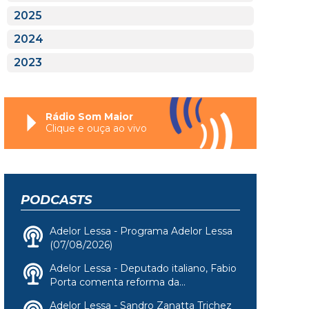
2025
2024
2023
Rádio Som Maior
Clique e ouça ao vivo
PODCASTS
Adelor Lessa - Programa Adelor Lessa
(07/08/2026)
Adelor Lessa - Deputado italiano, Fabio
Porta comenta reforma da...
Adelor Lessa - Sandro Zanatta Trichez