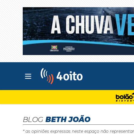
Abrir menu principal
4oito
BLOG
BETH JOÃO
* as opiniões expressas neste espaço não representa