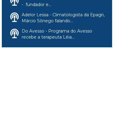
- fundador e...
Adelor Lessa - Climatologista da Epagri,
Márcio Sônego falando...
Do Avesso - Programa do Avesso
recebe a terapeuta Léia...