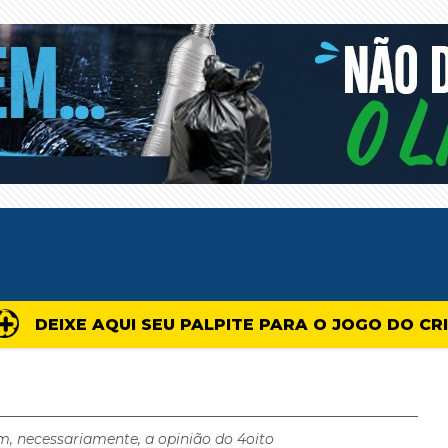
DEIXE AQUI SEU PALPITE PARA O JOGO DO CR
m, necessariamente, a opinião do 4oito