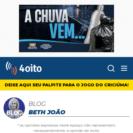
Abr
4oito
DEIXE AQUI SEU PALPITE PARA O JOGO DO CRICIÚMA!
BLOG
BETH JOÃO
* as opiniões expressas neste espaço não representam,
necessariamente, a opinião do 4oito