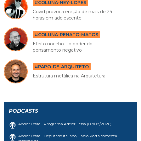
#COLUNA-NEY-LOPES
Covid provoca ereção de mais de 24
horas em adolescente
#COLUNA-RENATO-MATOS
Efeito nocebo – o poder do
pensamento negativo
#PAPO-DE-ARQUITETO
Estrutura metálica na Arquitetura
PODCASTS
Adelor Lessa - Programa Adelor Lessa (07/08/2026)
Adelor Lessa - Deputado italiano, Fabio Porta comenta
reforma da...