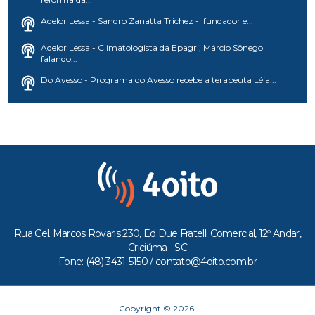
Adelor Lessa - Sandro Zanatta Trichez - fundador e...
Adelor Lessa - Climatologista da Epagri, Márcio Sônego
falando...
Do Avesso - Programa do Avesso recebe a terapeuta Léia...
Rua Cel. Marcos Rovaris 230, Ed Due Fratelli Comercial, 12º Andar,
Criciúma - SC
Fone: (48) 3431-5150 /
contato@4oito.com.br
Copyright © 2026.