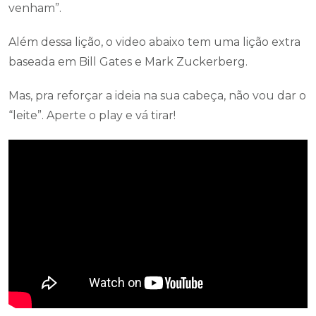
venham”.
Além dessa lição, o video abaixo tem uma lição extra
baseada em Bill Gates e Mark Zuckerberg.
Mas, pra reforçar a ideia na sua cabeça, não vou dar o
“leite”. Aperte o play e vá tirar!