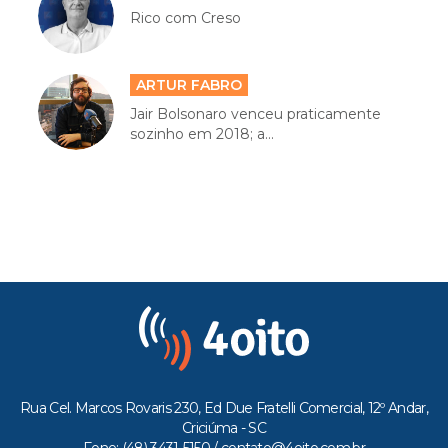
Rico com Creso
ARTUR FABRO
Jair Bolsonaro venceu praticamente
sozinho em 2018; a...
Rua Cel. Marcos Rovaris 230, Ed Due Fratelli Comercial, 12º Andar,
Criciúma - SC