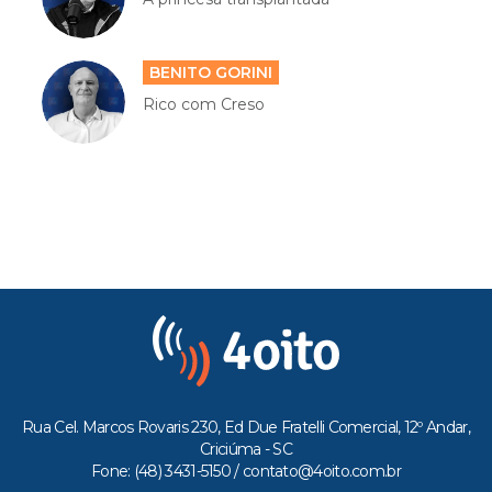
BENITO GORINI
Rico com Creso
Rua Cel. Marcos Rovaris 230, Ed Due Fratelli Comercial, 12º Andar,
Criciúma - SC
Fone: (48) 3431-5150 /
contato@4oito.com.br