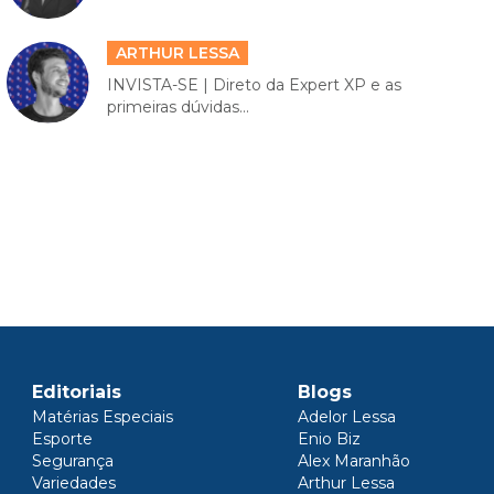
ARTHUR LESSA
INVISTA-SE | Direto da Expert XP e as
primeiras dúvidas...
Editoriais
Blogs
Matérias Especiais
Adelor Lessa
Esporte
Enio Biz
Segurança
Alex Maranhão
Variedades
Arthur Lessa