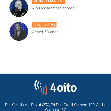
RENATO MATOS
A princesa transplantada
DANI NIERO
Açocril 30 anos
Rua Cel. Marcos Rovaris 230, Ed Due Fratelli Comercial, 12º Andar,
Criciúma - SC