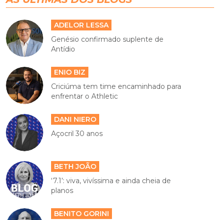
ADELOR LESSA
Genésio confirmado suplente de
Antídio
ENIO BIZ
Criciúma tem time encaminhado para
enfrentar o Athletic
DANI NIERO
Açocril 30 anos
BETH JOÃO
‘7.1’: viva, vivíssima e ainda cheia de
planos
BENITO GORINI