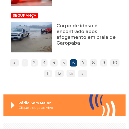
SEGURANÇA
Corpo de idoso é
encontrado após
afogamento em praia de
Garopaba
«
1
2
3
4
5
6
7
8
9
10
11
12
13
»
Rádio Som Maior
Clique e ouça ao vivo