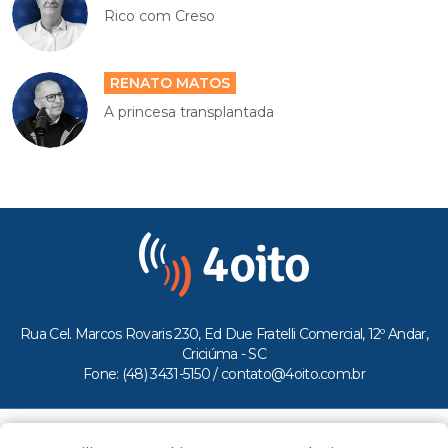
Rico com Creso
RENATO MATOS
A princesa transplantada
Rua Cel. Marcos Rovaris 230, Ed Due Fratelli Comercial, 12º Andar,
Criciúma - SC
Fone: (48) 3431-5150 /
contato@4oito.com.br
Copyright © 2026.