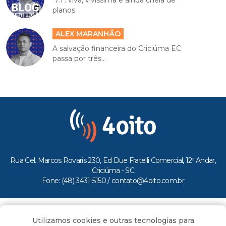
‘7.1’: viva, vivíssima e ainda cheia de
planos
ALEX MARANHÃO
A salvação financeira do Criciúma EC
passa por três...
Rua Cel. Marcos Rovaris 230, Ed Due Fratelli Comercial, 12º Andar,
Criciúma - SC
Fone: (48) 3431-5150 /
contato@4oito.com.br
Copyright © 2026.
Utilizamos cookies e outras tecnologias para
Todos os direitos reservados ao Portal 4oito