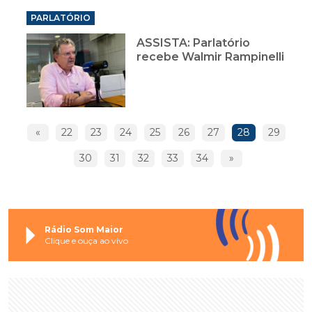
PARLATÓRIO
ASSISTA: Parlatório
recebe Walmir Rampinelli
«
22
23
24
25
26
27
28
29
30
31
32
33
34
»
Rádio Som Maior
Clique e ouça ao vivo