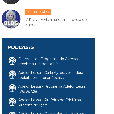
BETH JOÃO
‘7.1’: viva, vivíssima e ainda cheia de
planos
PODCASTS
Do Avesso - Programa do Avesso
recebe a terapeuta Léia...
Adelor Lessa - Carla Ayres, vereadora
reeleita em Florianópolis...
Adelor Lessa - Programa Adelor Lessa
(06/08/26)
Adelor Lessa - Prefeito de Criciúma,
Prefeita de Içara,...
Adelor Lessa - Climatologista da Epagri,