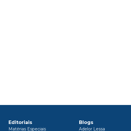
Editoriais
Blogs
Matérias Especiais
Adelor Lessa