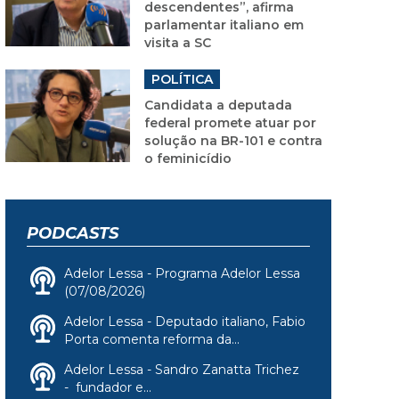
descendentes”, afirma
parlamentar italiano em
visita a SC
POLÍTICA
Candidata a deputada
federal promete atuar por
solução na BR-101 e contra
o feminicídio
PODCASTS
Adelor Lessa - Programa Adelor Lessa
(07/08/2026)
Adelor Lessa - Deputado italiano, Fabio
Porta comenta reforma da...
Adelor Lessa - Sandro Zanatta Trichez
- fundador e...