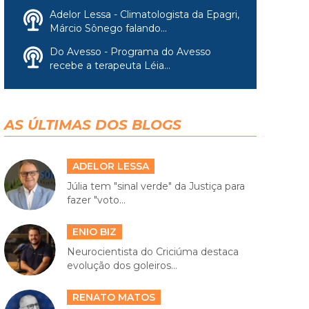
Adelor Lessa - Climatologista da Epagri,
Márcio Sônego falando...
Do Avesso - Programa do Avesso
recebe a terapeuta Léia...
AS ÚLTIMAS DOS BLOGS
ADELOR LESSA
Júlia tem "sinal verde" da Justiça para
fazer "voto...
ENIO BIZ
Neurocientista do Criciúma destaca
evolução dos goleiros...
RENATO MATOS