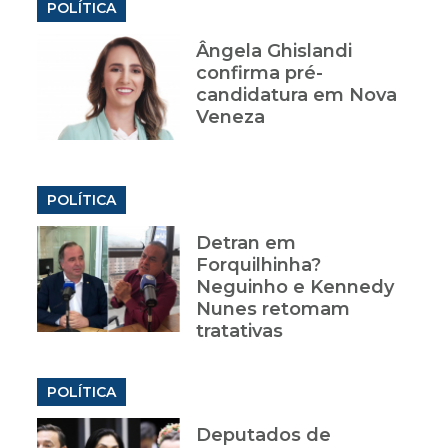
POLÍTICA
Ângela Ghislandi
confirma pré-
m
candidatura em Nova
Veneza
POLÍTICA
Detran em
Forquilhinha?
Neguinho e Kennedy
Nunes retomam
tratativas
POLÍTICA
Deputados de