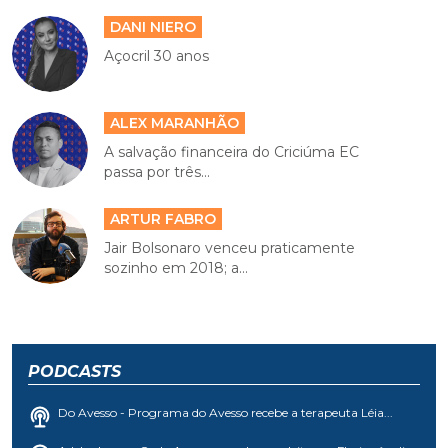
DANI NIERO
Açocril 30 anos
ALEX MARANHÃO
A salvação financeira do Criciúma EC
passa por três...
ARTUR FABRO
Jair Bolsonaro venceu praticamente
sozinho em 2018; a...
PODCASTS
Do Avesso - Programa do Avesso recebe a terapeuta Léia...