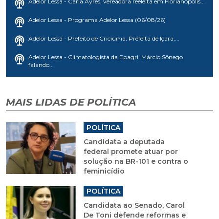
Adelor Lessa - Carla Ayres, vereadora reeleita em Florianópolis...
Adelor Lessa - Programa Adelor Lessa (06/08/26)
Adelor Lessa - Prefeito de Criciúma, Prefeita de Içara,...
Adelor Lessa - Climatologista da Epagri, Márcio Sônego
falando...
MAIS LIDAS DE POLÍTICA
POLÍTICA
Candidata a deputada
federal promete atuar por
solução na BR-101 e contra o
feminicídio
POLÍTICA
Candidata ao Senado, Carol
De Toni defende reformas e