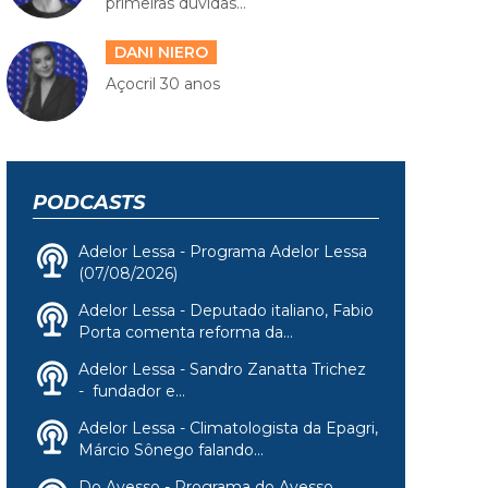
primeiras dúvidas...
DANI NIERO
Açocril 30 anos
PODCASTS
Adelor Lessa - Programa Adelor Lessa
(07/08/2026)
Adelor Lessa - Deputado italiano, Fabio
Porta comenta reforma da...
Adelor Lessa - Sandro Zanatta Trichez
- fundador e...
Adelor Lessa - Climatologista da Epagri,
Márcio Sônego falando...
Do Avesso - Programa do Avesso