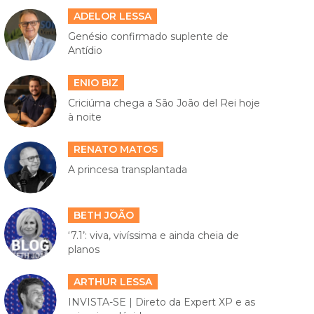
ADELOR LESSA
Genésio confirmado suplente de
Antídio
ENIO BIZ
Criciúma chega a São João del Rei hoje
à noite
RENATO MATOS
A princesa transplantada
BETH JOÃO
‘7.1’: viva, vivíssima e ainda cheia de
planos
ARTHUR LESSA
INVISTA-SE | Direto da Expert XP e as