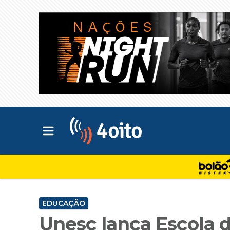
Abrir menu principal
4oito
EDUCAÇÃO
Unesc lança Escola 